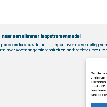
: naar een slimmer loopstromenmodel
 goed onderbouwde beslissingen over de verdeling va
ata over voetgangersintensiteiten ontbreekt? Deze Pro
Om de best
om informa
stemmen m
unieke ID'
toestemmin
functies e