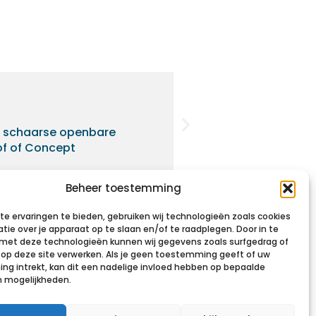
Een nieuw verkeer
n schaarse openbare
Jarenlang draaide he
of of Concept
wie niet in het bezit 
Beheer toestemming
Lees meer
e ervaringen te bieden, gebruiken wij technologieën zoals cookies
tie over je apparaat op te slaan en/of te raadplegen. Door in te
et deze technologieën kunnen wij gegevens zoals surfgedrag of
s op deze site verwerken. Als je geen toestemming geeft of uw
g intrekt, kan dit een nadelige invloed hebben op bepaalde
n mogelijkheden.