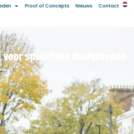
eden
Proof of Concepts
Nieuws
Contact
n voor specifieke doelgroepen