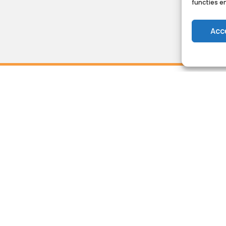
functies e
Acc
©2026 DR
Links
Sitemap
🌱 Duurza
Go2Peopl
Privacy verklaring
Algemene voorwaarden