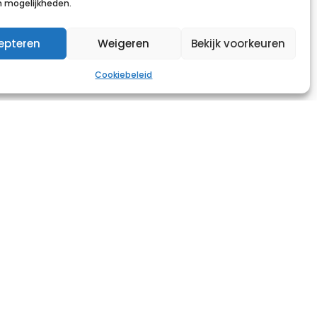
n mogelijkheden.
epteren
Weigeren
Bekijk voorkeuren
Cookiebeleid
O-DMI
am ontwikkeld door
e