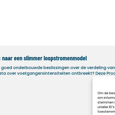
: naar een slimmer loopstromenmodel
 goed onderbouwde beslissingen over de verdeling va
ata over voetgangersintensiteiten ontbreekt? Deze Pro
Om de best
om informa
stemmen m
unieke ID'
toestemmin