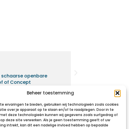
Een nieuw verkeer
n schaarse openbare
Jarenlang draaide he
of of Concept
wie niet in het bezit 
Beheer toestemming
Lees meer
e ervaringen te bieden, gebruiken wij technologieën zoals cookies
tie over je apparaat op te slaan en/of te raadplegen. Door in te
et deze technologieën kunnen wij gegevens zoals surfgedrag of
s op deze site verwerken. Als je geen toestemming geeft of uw
g intrekt, kan dit een nadelige invloed hebben op bepaalde